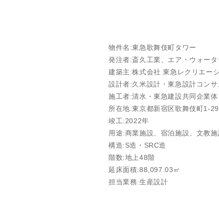
物件名:東急歌舞伎町タワー
発注者:斎久工業、エア・ウォー
建築主:株式会社 東急レクリエー
設計者:久米設計・東急設計コン
施工者:清水・東急建設共同企業体
所在地:東京都新宿区歌舞伎町1-29
竣工:2022年
用途:商業施設、宿泊施設、文教施
構造:S造・SRC造
階数:地上48階
延床面積:88,097.03㎡
担当業務:生産設計