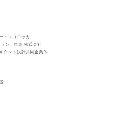
ター・エコロッカ
ション、東急 株式会社
サルタント設計共同企業体
設