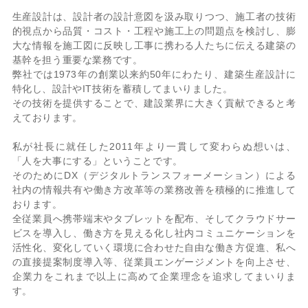
生産設計は、設計者の設計意図を汲み取りつつ、施工者の技術
的視点から品質・コスト・工程や施工上の問題点を検討し、膨
大な情報を施工図に反映し工事に携わる人たちに伝える建築の
基幹を担う重要な業務です。
弊社では1973年の創業以来約50年にわたり、建築生産設計に
特化し、設計やIT技術を蓄積してまいりました。
その技術を提供することで、建設業界に大きく貢献できると考
えております。
私が社長に就任した2011年より一貫して変わらぬ想いは、
「人を大事にする」ということです。
そのためにDX（デジタルトランスフォーメーション）による
社内の情報共有や働き方改革等の業務改善を積極的に推進して
おります。
全従業員へ携帯端末やタブレットを配布、そしてクラウドサー
ビスを導入し、働き方を見える化し社内コミュニケーションを
活性化、変化していく環境に合わせた自由な働き方促進、私へ
の直接提案制度導入等、従業員エンゲージメントを向上させ、
企業力をこれまで以上に高めて企業理念を追求してまいりま
す。