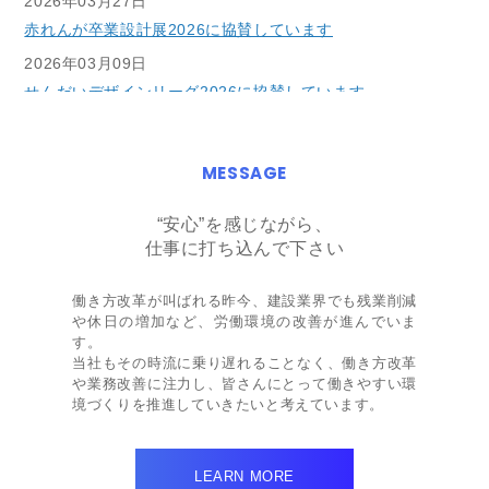
2026年03月27日
赤れんが卒業設計展2026に協賛しています
2026年03月09日
せんだいデザインリーグ2026に協賛しています
2026年02月14日
マイナビ2027で会社説明会の事前予約受付を開始しました
MESSAGE
2025年12月26日
2026新卒採用のENTRYを締め切りました
“安心”を感じながら、
仕事に打ち込んで下さい
2025年12月01日
2027年新卒採用の会社説明会の受付を開始しました
働き方改革が叫ばれる昨今、建設業界でも残業削減
2025年10月01日
や休日の増加など、労働環境の改善が進んでいま
池下グループ26新卒内定式を行いました
す。
当社もその時流に乗り遅れることなく、働き方改革
2025年10月01日
や業務改善に注力し、皆さんにとって働きやすい環
2027年新卒採用を開始しました
境づくりを推進していきたいと考えています。
2025年04月01日
2025年度池下グループ入社式が執り行われました
LEARN MORE