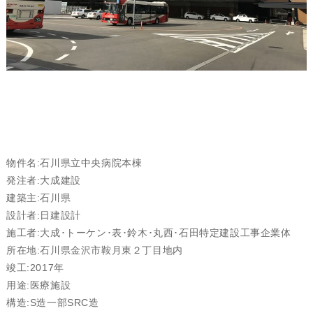
物件名:石川県立中央病院本棟
発注者:大成建設
建築主:石川県
設計者:日建設計
施工者:大成･トーケン･表･鈴木･丸西･石田特定建設工事企業体
所在地:石川県金沢市鞍月東２丁目地内
竣工:2017年
用途:医療施設
構造:S造一部SRC造