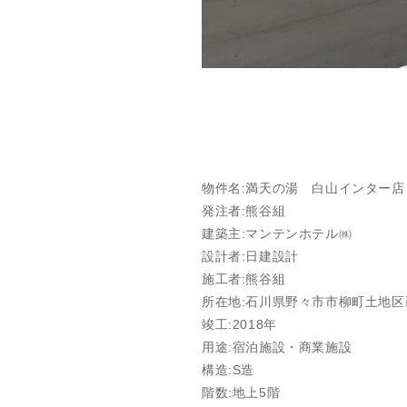
物件名:満天の湯 白山インター店
発注者:熊谷組
建築主:マンテンホテル㈱
設計者:日建設計
施工者:熊谷組
所在地:石川県野々市市柳町土地区
竣工:2018年
用途:宿泊施設・商業施設
構造:S造
階数:地上5階