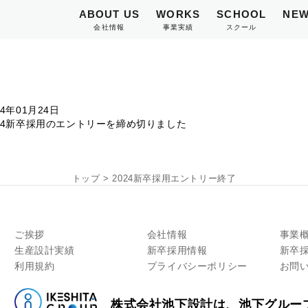
ABOUT US
WORKS
SCHOOL
NEW
会社情報
事業実績
スクール
24年01月24日
024新卒採用のエントリーを締め切りました
トップ
>
2024新卒採用エントリー終了
ご挨拶
会社情報
事業
生産設計実績
新卒採用情報
新卒
利用規約
プライバシーポリシー
お問
株式会社池下設計は、池下グルー