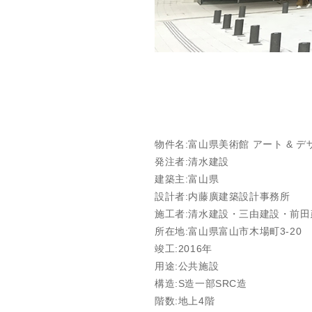
物件名:富山県美術館 アート & デ
発注者:清水建設
建築主:富山県
設計者:内藤廣建築設計事務所
施工者:清水建設・三由建設・前
所在地:富山県富山市木場町3-20
竣工:2016年
用途:公共施設
構造:S造一部SRC造
階数:地上4階