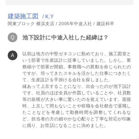
建築施工図
/ K.Y
関東ブロック 横浜支店 / 2005年中途入社 / 建設科卒
池下設計に中途入社した経緯は？
以前は地方の中堅ゼネコンに勤めており、施工図室と
いう部署で生産設計に従事していました。しかし、業
務縮小で部署が閉鎖。事務職への異動を命じられたの
ですが、培ってきたスキルを活かした仕事につきたく
て、生産設計を手掛ける会社を探しました。
縁あって上京することになり、出会ったのが池下設計
です。社員のほぼ全員が作図していることや、社員数
等の規模が大きい事に驚いたのを覚えています。面接
時、上京して間もないことや前職を会社都合で退職し
たことなどを考慮して勤務時間を調整してくれるな
ど、担当者の方の細やかな心配りと丁寧な対応が印象
に残り、お世話になることに決めました。