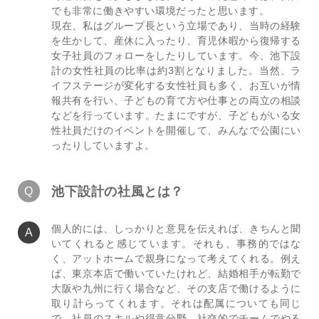
でも非常に働きやすい環境だったと思います。
現在、私はグループ長という立場であり、当時の経験
を生かして、産休に入ったり、育児休暇から復帰する
女子社員のフォローをしたりしています。今、池下設
計の女性社員の比率は約3割となりました。当然、ラ
イフステージが変化する女性社員も多く、お互いが情
報共有を行い、子どもの育て方や仕事との両立の相談
などを行っています。たまにですが、子どもがいる女
性社員だけのイベントを開催して、みんなで公園にい
ったりしていますよ。
池下設計の社風とは？
個人的には、しっかりと意見を伝えれば、きちんと聞
いてくれると感じています。それも、事務的ではな
く、アットホームで親身になって考えてくれる。例え
ば、東京本店で働いていたけれど、結婚相手が転勤で
大阪や九州に行く場合など、その支店で働けるように
取り計らってくれます。それは配属についても同じ
で、社員のスキルや得意分野、社交的でチームでやる